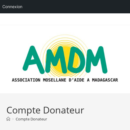
Connexion
Skip
to
content
Compte Donateur
>
Compte Donateur