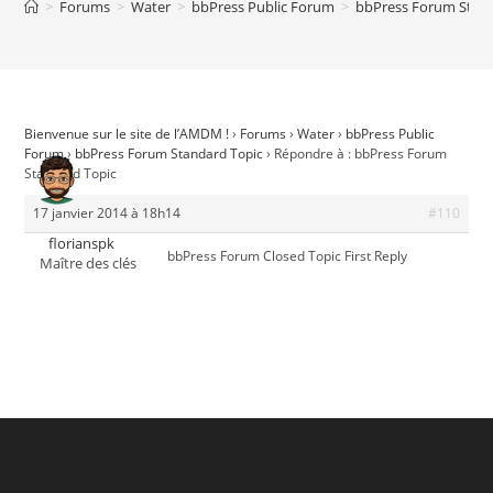
>
Forums
>
Water
>
bbPress Public Forum
>
bbPress Forum Stan
Bienvenue sur le site de l’AMDM !
›
Forums
›
Water
›
bbPress Public
Forum
›
bbPress Forum Standard Topic
›
Répondre à : bbPress Forum
Standard Topic
17 janvier 2014 à 18h14
#110
florianspk
bbPress Forum Closed Topic First Reply
Maître des clés