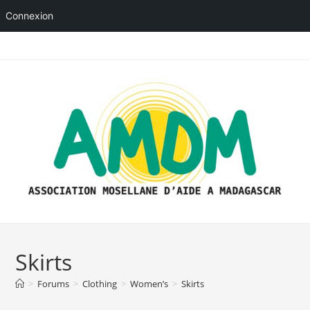
Connexion
Skip
to
content
Skirts
>
Forums
>
Clothing
>
Women’s
>
Skirts