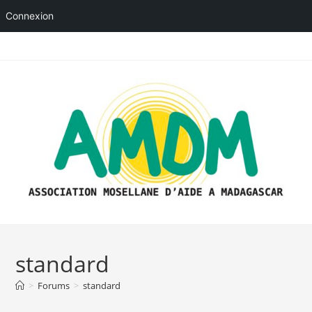
Connexion
Skip
to
content
standard
>
Forums
>
standard